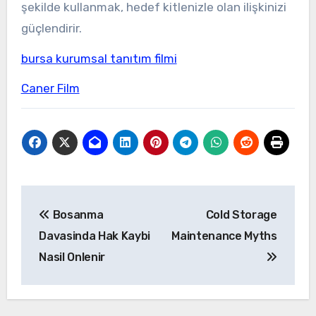
şekilde kullanmak, hedef kitlenizle olan ilişkinizi
güçlendirir.
bursa kurumsal tanıtım filmi
Caner Film
Yazı
Bosanma
Cold Storage
gezinmesi
Davasinda Hak Kaybi
Maintenance Myths
Nasil Onlenir