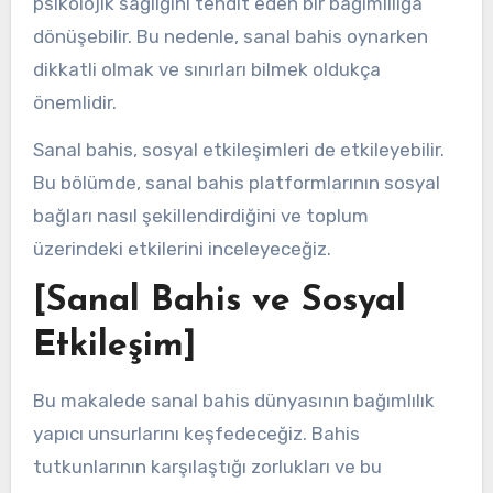
psikolojik sağlığını tehdit eden bir bağımlılığa
dönüşebilir. Bu nedenle, sanal bahis oynarken
dikkatli olmak ve sınırları bilmek oldukça
önemlidir.
Sanal bahis, sosyal etkileşimleri de etkileyebilir.
Bu bölümde, sanal bahis platformlarının sosyal
bağları nasıl şekillendirdiğini ve toplum
üzerindeki etkilerini inceleyeceğiz.
[Sanal Bahis ve Sosyal
Etkileşim]
Bu makalede sanal bahis dünyasının bağımlılık
yapıcı unsurlarını keşfedeceğiz. Bahis
tutkunlarının karşılaştığı zorlukları ve bu