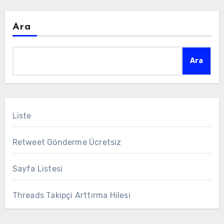
Ara
Ara
Liste
Retweet Gönderme Ücretsiz
Sayfa Listesi
Threads Takipçi Arttırma Hilesi