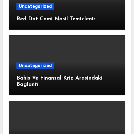
Uncategorized
Red Dot Cami Nasil Temizlenir
Uncategorized
Bahis Ve Finansal Kriz Arasindaki
Baglanti