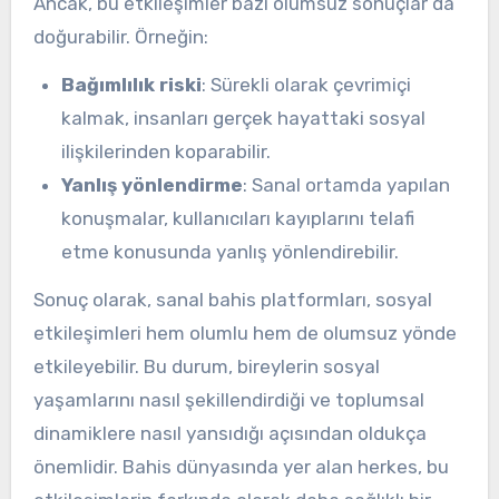
Ancak, bu etkileşimler bazı olumsuz sonuçlar da
doğurabilir. Örneğin:
Bağımlılık riski
: Sürekli olarak çevrimiçi
kalmak, insanları gerçek hayattaki sosyal
ilişkilerinden koparabilir.
Yanlış yönlendirme
: Sanal ortamda yapılan
konuşmalar, kullanıcıları kayıplarını telafi
etme konusunda yanlış yönlendirebilir.
Sonuç olarak, sanal bahis platformları, sosyal
etkileşimleri hem olumlu hem de olumsuz yönde
etkileyebilir. Bu durum, bireylerin sosyal
yaşamlarını nasıl şekillendirdiği ve toplumsal
dinamiklere nasıl yansıdığı açısından oldukça
önemlidir. Bahis dünyasında yer alan herkes, bu