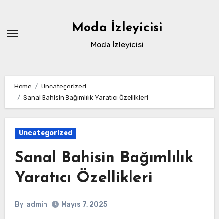
Skip
to
Moda İzleyicisi
content
Moda İzleyicisi
Home
Uncategorized
Sanal Bahisin Bağımlılık Yaratıcı Özellikleri
Uncategorized
Sanal Bahisin Bağımlılık
Yaratıcı Özellikleri
By
admin
Mayıs 7, 2025