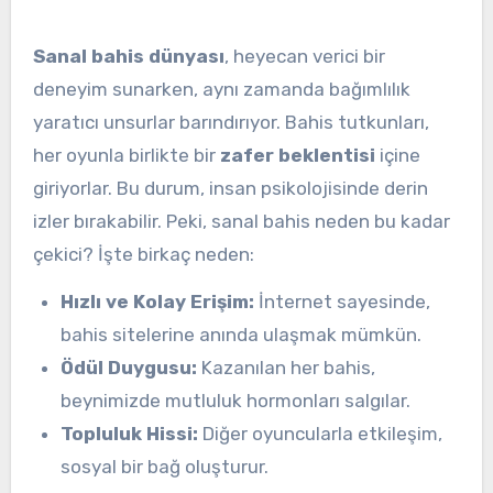
Sanal bahis dünyası
, heyecan verici bir
deneyim sunarken, aynı zamanda bağımlılık
yaratıcı unsurlar barındırıyor. Bahis tutkunları,
her oyunla birlikte bir
zafer beklentisi
içine
giriyorlar. Bu durum, insan psikolojisinde derin
izler bırakabilir. Peki, sanal bahis neden bu kadar
çekici? İşte birkaç neden:
Hızlı ve Kolay Erişim:
İnternet sayesinde,
bahis sitelerine anında ulaşmak mümkün.
Ödül Duygusu:
Kazanılan her bahis,
beynimizde mutluluk hormonları salgılar.
Topluluk Hissi:
Diğer oyuncularla etkileşim,
sosyal bir bağ oluşturur.