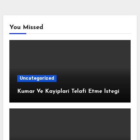
You Missed
Uncategorized
Kumar Ve Kayiplari Telafi Etme İstegi