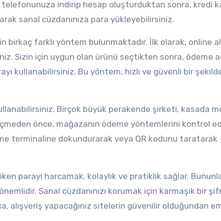
rı telefonunuza indirip hesap oluşturduktan sonra, kredi k
arak sanal cüzdanınıza para yükleyebilirsiniz.
n birkaç farklı yöntem bulunmaktadır. İlk olarak, online al
iniz. Sizin için uygun olan ürünü seçtikten sonra, ödeme 
 kullanabilirsiniz. Bu yöntem, hızlı ve güvenli bir şekild
llanabilirsiniz. Birçok büyük perakende şirketi, kasada m
eçmeden önce, mağazanın ödeme yöntemlerini kontrol e
eme terminaline dokundurarak veya QR kodunu taratarak
ken parayı harcamak, kolaylık ve pratiklik sağlar. Bununl
önemlidir. Sanal cüzdanınızı korumak için karmaşık bir şif
ıca, alışveriş yapacağınız sitelerin güvenilir olduğundan em