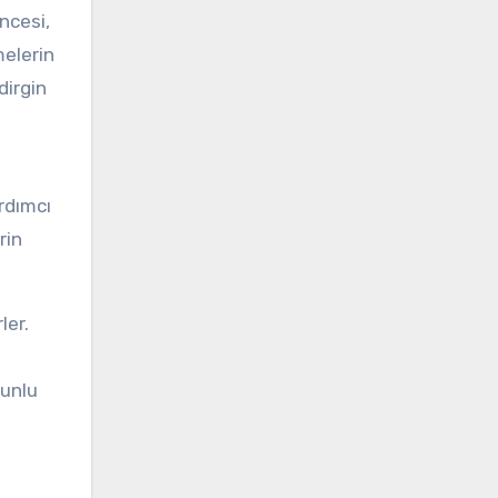
ncesi,
melerin
dirgin
ardımcı
rin
ler.
runlu