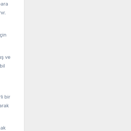
para
ır.
çin
uş ve
bil
i bir
arak
mak