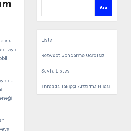
um
Ara
Liste
ken, aynı
Retweet Gönderme Ücretsiz
obil
Sayfa Listesi
yan bir
Threads Takipçi Arttırma Hilesi
ı
çeneği
an
 veya