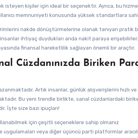
 isteyen kişiler için ideal bir seçenektir. Ayrıca, bu hizme
 kullanıcı memnuniyeti konusunda yüksek standartlara sahi
irimlerini nakde dönüştürmelerine olanak tanıyan pratik b
nsanlar ihtiyaç duydukları anda nakit paraya erişebilirler
ında finansal hareketlilik sağlayan önemli bir araçtır.
al Cüzdanınızda Biriken Par
nmaktadır. Artık insanlar, günlük alışverişlerini hızlı ve
ktadır. Bu yeni trendle birlikte, sanal cüzdanlardaki birik
. İşte size bazı ipuçları!
llanabilmek için çeşitli seçeneklere sahip olmanız
uygulamaları veya diğer üçüncü parti platformlar aracılı