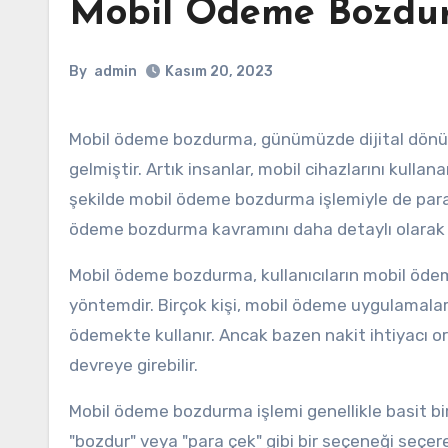
Mobil Ödeme Bozdu
By
admin
Kasım 20, 2023
Mobil ödeme bozdurma, günümüzde dijital dönüşümün hızla artmasıyla birlikte önemli bir finansal işlem haline
gelmiştir. Artık insanlar, mobil cihazlarını kullana
şekilde mobil ödeme bozdurma işlemiyle de parala
ödeme bozdurma kavramını daha detaylı olarak ele
Mobil ödeme bozdurma, kullanıcıların mobil ödem
yöntemdir. Birçok kişi, mobil ödeme uygulamaları
ödemekte kullanır. Ancak bazen nakit ihtiyacı 
devreye girebilir.
Mobil ödeme bozdurma işlemi genellikle basit bi
"bozdur" veya "para çek" gibi bir seçeneği seçerek