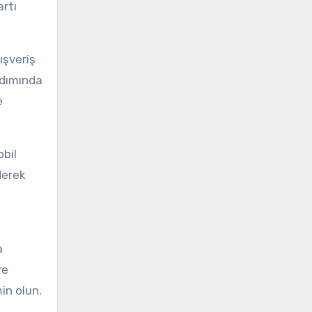
artı
ışveriş
adımında
e
obil
derek
a
re
in olun.