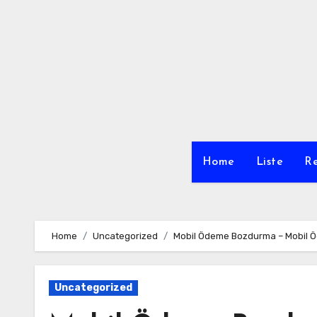
Skip
to
content
Home
Liste
Re
Home
Uncategorized
Mobil Ödeme Bozdurma – Mobil
Uncategorized