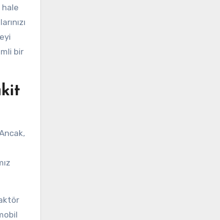
 hale
arınızı
eyi
mli bir
kit
 Ancak,
mız
aktör
mobil