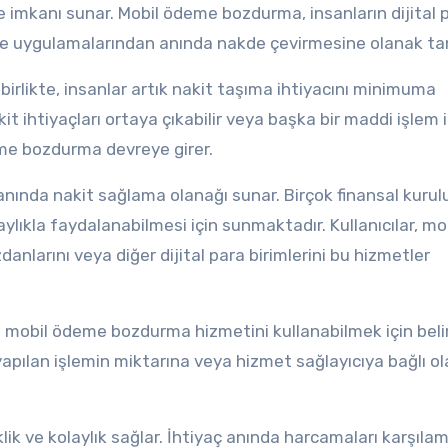
e imkanı sunar. Mobil ödeme bozdurma, insanların dijital 
me uygulamalarından anında nakde çevirmesine olanak tan
rlikte, insanlar artık nakit taşıma ihtiyacını minimuma
kit ihtiyaçları ortaya çıkabilir veya başka bir maddi işlem i
eme bozdurma devreye girer.
anında nakit sağlama olanağı sunar. Birçok finansal kurul
ylıkla faydalanabilmesi için sunmaktadır. Kullanıcılar, mo
nlarını veya diğer dijital para birimlerini bu hizmetler
ar, mobil ödeme bozdurma hizmetini kullanabilmek için belirl
yapılan işlemin miktarına veya hizmet sağlayıcıya bağlı ol
ik ve kolaylık sağlar. İhtiyaç anında harcamaları karşıla