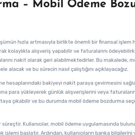
rma – Mobil Ödeme Boz
rak kolaylıkla alışveriş yapabilir ve faturalarını ödeyebilir
rını nakit olarak geri alabilmektedirler. Bu makalede, m
 alacak ve bu sürecin nasıl çalıştığını açıklayacağız.
e hesaplarındaki bakiyeyi nakit paraya çevirmesini sağla
na para yükleyerek günlük alışverişlerini veya faturaların
ortaya çıkabilir ve bu durumda mobil ödeme bozdurma se
r süreçtir. Kullanıcılar, mobil ödeme uygulamasında bulun
 işlemi başlatır. Ardından, kullanıcıların banka bilgilerini