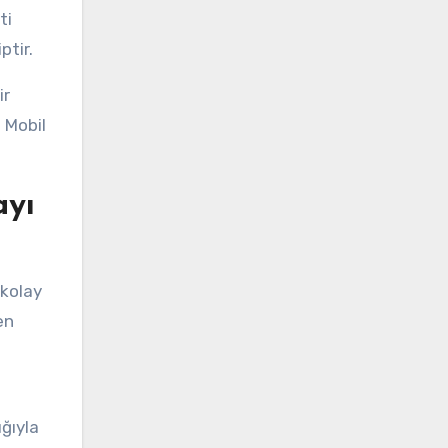
ti
ptir.
ir
. Mobil
ayı
 kolay
en
ğıyla