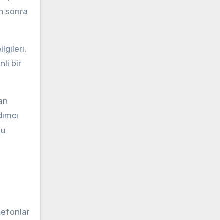
en sonra
lgileri,
li bir
an
rdımcı
ğu
lefonlar