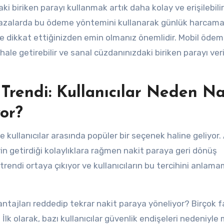
biriken parayı kullanmak artık daha kolay ve erişilebilir
mağazalarda bu ödeme yöntemini kullanarak günlük harcamal
iğe dikkat ettiğinizden emin olmanız önemlidir. Mobil ödem
ale getirebilir ve sanal cüzdanınızdaki biriken parayı veri
endi: Kullanıcılar Neden Na
or?
e kullanıcılar arasında popüler bir seçenek haline geliyor.
erin getirdiği kolaylıklara rağmen nakit paraya geri dönüş
endi ortaya çıkıyor ve kullanıcıların bu tercihini anlama
antajları reddedip tekrar nakit paraya yöneliyor? Birçok f
lk olarak, bazı kullanıcılar güvenlik endişeleri nedeniyle 