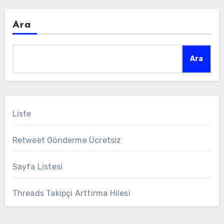
Ara
Ara
Liste
Retweet Gönderme Ücretsiz
Sayfa Listesi
Threads Takipçi Arttırma Hilesi