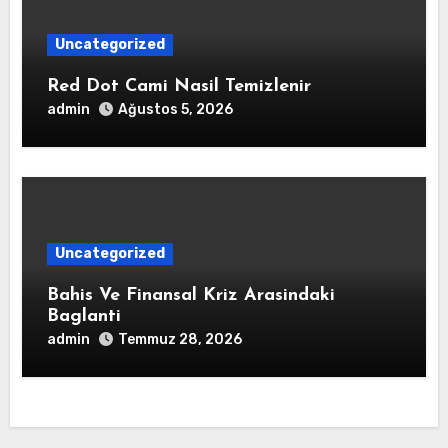
Uncategorized
Red Dot Cami Nasil Temizlenir
admin
Ağustos 5, 2026
Uncategorized
Bahis Ve Finansal Kriz Arasindaki
Baglanti
admin
Temmuz 28, 2026