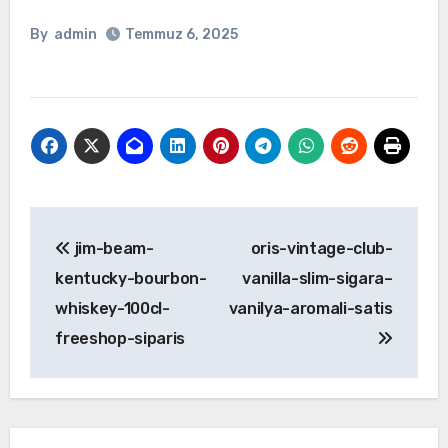
By
admin
Temmuz 6, 2025
Yazı
jim-beam-
oris-vintage-club-
gezinmesi
kentucky-bourbon-
vanilla-slim-sigara–
whiskey-100cl-
vanilya-aromali-satis
freeshop-siparis