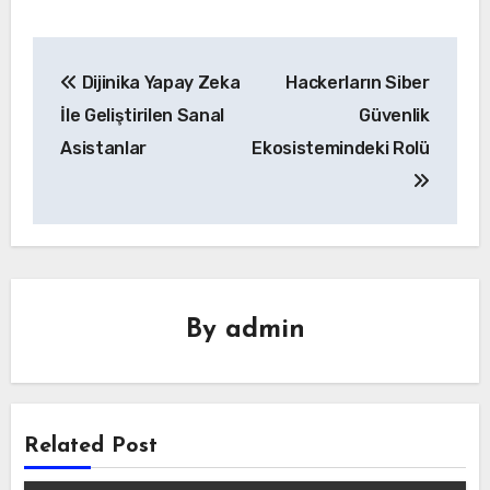
Yazı
Dijinika Yapay Zeka
Hackerların Siber
gezinmesi
İle Geliştirilen Sanal
Güvenlik
Asistanlar
Ekosistemindeki Rolü
By
admin
Related Post