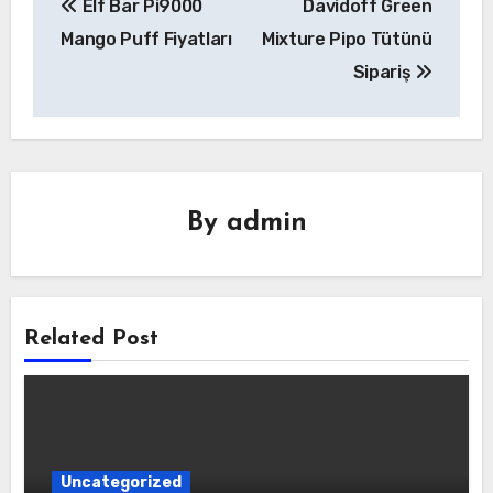
Elf Bar Pi9000
Davidoff Green
gezinmesi
Mango Puff Fiyatları
Mixture Pipo Tütünü
Sipariş
By
admin
Related Post
Uncategorized