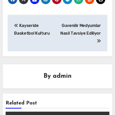
Yazı
Kayseride
Guvenilir Medyumlar
gezinmesi
Basketbol Kulturu
Nasil Tavsiye Ediliyor
By
admin
Related Post