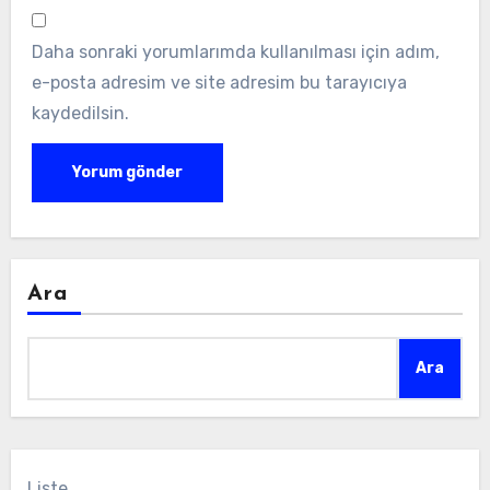
Daha sonraki yorumlarımda kullanılması için adım,
e-posta adresim ve site adresim bu tarayıcıya
kaydedilsin.
Ara
Ara
Liste