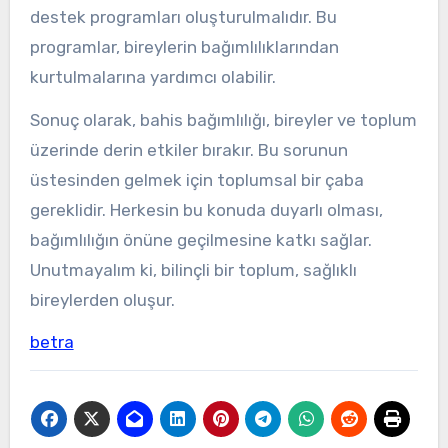
destek programları oluşturulmalıdır. Bu
programlar, bireylerin bağımlılıklarından
kurtulmalarına yardımcı olabilir.
Sonuç olarak, bahis bağımlılığı, bireyler ve toplum
üzerinde derin etkiler bırakır. Bu sorunun
üstesinden gelmek için toplumsal bir çaba
gereklidir. Herkesin bu konuda duyarlı olması,
bağımlılığın önüne geçilmesine katkı sağlar.
Unutmayalım ki, bilinçli bir toplum, sağlıklı
bireylerden oluşur.
betra