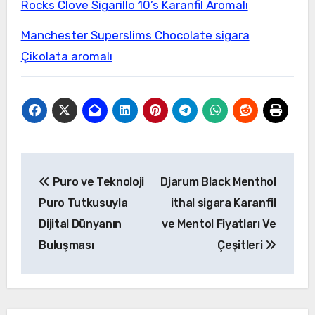
Rocks Clove Sigarillo 10’s Karanfil Aromalı
Manchester Superslims Chocolate sigara
Çikolata aromalı
Yazı
Puro ve Teknoloji
Djarum Black Menthol
gezinmesi
Puro Tutkusuyla
ithal sigara Karanfil
Dijital Dünyanın
ve Mentol Fiyatları Ve
Buluşması
Çeşitleri